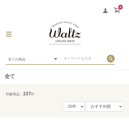
0
全て
237
対象商品：
件