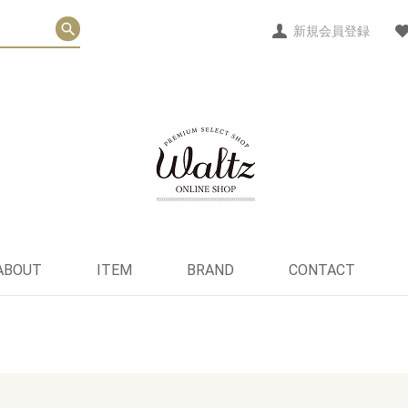
新規会員登録
ABOUT
ITEM
BRAND
CONTACT
ヘルス＆ウェルネス
パーソナルケア
フード
ライフスタイル
オリジナルグッズ
セット
EO
POST GENERAL
QUEEN MARY
Bubble Shack Hawaii
ViBERi
NOOSA BASICS
Oshadhi
Be
インナーケア
その他
スキンケア
ボディ＆ヘアケア
オーラルケア
デリケートケア
デオドラント
メ イ ク
そ の 他
はちみつ
お 菓 子
そ の 他
チョコレート
ファッション
フレグランス
雑 貨
そ の 他
ホームケア
スキンケアセット
ヘルスケアセット