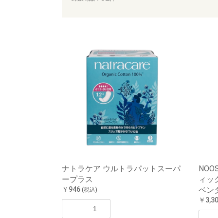
ナトラケア ウルトラパットスーパ
NOO
ープラス
ィッ
￥946
ベン
(税込)
￥3,3