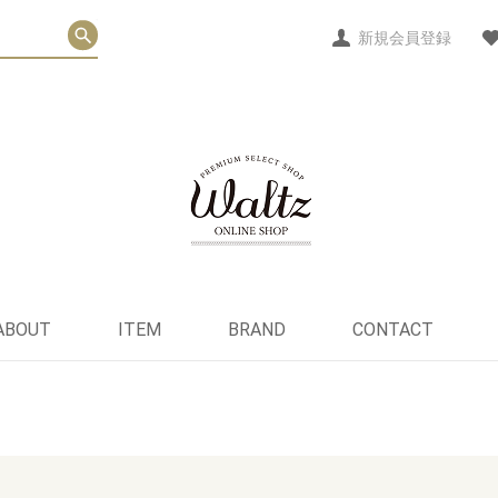
新規会員登録
ABOUT
ITEM
BRAND
CONTACT
ヘルス＆ウェルネス
パーソナルケア
フード
ライフスタイル
オリジナルグッズ
セット
EO
POST GENERAL
QUEEN MARY
Bubble Shack Hawaii
ViBERi
NOOSA BASICS
Oshadhi
Be
インナーケア
その他
スキンケア
ボディ＆ヘアケア
オーラルケア
デリケートケア
デオドラント
メ イ ク
そ の 他
はちみつ
お 菓 子
そ の 他
チョコレート
ファッション
フレグランス
雑 貨
そ の 他
ホームケア
スキンケアセット
ヘルスケアセット