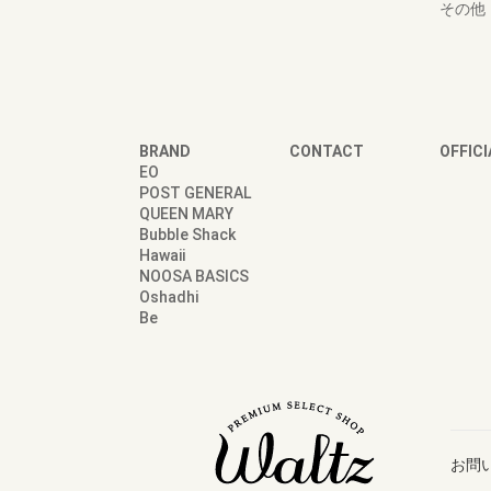
その他
BRAND
CONTACT
OFFICI
EO
POST GENERAL
QUEEN MARY
Bubble Shack
Hawaii
NOOSA BASICS
Oshadhi
Be
お問