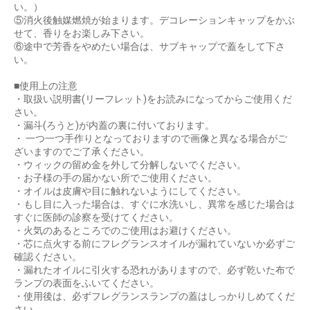
い。）
⑤消火後触媒燃焼が始まります。デコレーションキャップをかぶ
せて、香りをお楽しみ下さい。
⑥途中で芳香をやめたい場合は、サブキャップで蓋をして下さ
い。
お買い物を続ける
カートへ進む
■使用上の注意
・取扱い説明書(リーフレット)をお読みになってからご使用くだ
さい。
・漏斗(ろうと)が内蓋の裏に付いております。
・ 一つ一つ手作りとなっておりますので画像と異なる場合がご
ざいますのでご了承ください。
・ウィックの留め金を外して分解しないでください。
・お子様の手の届かない所でご使用ください。
・オイルは皮膚や目に触れないようにしてください。
・もし目に入った場合は、すぐに水洗いし、異常を感じた場合は
すぐに医師の診察を受けてください。
・火気のあるところでのご使用はお避けください。
・芯に点火する前にフレグランスオイルが漏れていないか必ずご
確認ください。
・漏れたオイルに引火する恐れがありますので、必ず乾いた布で
ランプの表面をふいてください。
・使用後は、必ずフレグランスランプの蓋はしっかりしめてくだ
さい。