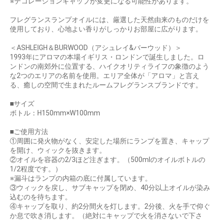
※デコレーションキャップが変更になる可能性があります。
フレグランスランプオイルには、厳選した天然由来のものだけを
使用しており、心地よい香りがしっかりお部屋に広がります。
＜ASHLEIGH＆BURWOOD（アシュレイ&バーウッド）＞
1993年にアロマの本場イギリス・ロンドンで誕生しました。ロ
ンドンの南郊外に位置する、ハイクオリティライフの象徴のよう
な2つのエリアの名前を使用。エリア全体が「アロマ」と言え
る、癒しの空間で生まれたルームフレグランスブランドです。
■サイズ
ボトル：H150mm×W100mm
■ご使用方法
①周囲に発火物がなく、安定した場所にランプを置き、キャップ
を開け、ウィックを抜きます。
②オイルを容器の2/3ほど注ぎます。（500mlのオイルボトルの
1/2程度です。）
※漏斗はランプの内箱の底に付属しています。
③ウィックを戻し、サブキャップを閉め、40分以上オイルが染み
込むのを待ちます。
④キャップを取り、約2分間火を灯します。2分後、火を手で仰ぐ
か息で吹き消します。（絶対にキャップで火を消さないで下さ