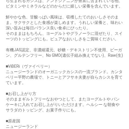
ら生まれるカシスは、アントシアニンが豊富に含まれている他、
ビタミンやミネラルなどのからだに嬉しい栄養を含んでいます。
鮮やかな色、甘酸っぱい風味は、収穫したてのおいしさそのま
ま。サクサクとした食感が楽しめます。うれしい栄養と、味わい
深い旨みは毎日バランス良い食卓にぴったり。
そのままはもちろん、ヨーグルトやグラノーラに混ぜたり、スイ
ーツのトッピングにも。ピュアなおいしさをご賞味ください。
有機JAS認定、非濃縮還元、砂糖・デキストリン不使用、ビーガ
ン、グルテンフリー、No GMO(遺伝子組み換えでない)、Raw(生)
■ViBERi（ヴァイベリー）
ニュージーランドのオーガニックカシスの一流ブランド。カンタ
ベリー平野の農場で、トニーとアフサネ夫妻が自らカシスを育て
ています。
■お召し上がり方
そのままギルトフリーなおやつとして、またヨーグルトや パン
ケーキに入れてお召し上がりいただけます。ヘルシー な朝食や
サラダのトッピング、お菓子作りにも。
■原産国
ニュージーランド