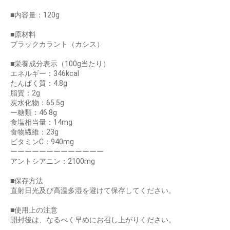
■内容量：120g
■原材料
ブラックカラント（カシス）
お買い物を続ける
カートへ進む
■栄養成分表示（100g当たり）
エネルギー：346kcal
たんぱく質：4.8g
脂質：2g
炭水化物：65.5g
ー糖類：46.8g
食塩相当量：14mg
食物繊維：23g
ビタミンC：940mg
ーーーーーーーーーーーーー
アントシアニン：2100mg
■保存方法
直射日光及び高温多湿を避けて保存してください。
■使用上の注意
開封後は、なるべく早めにお召し上がりください。