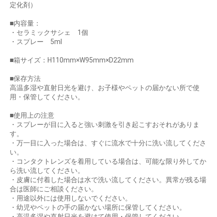
定化剤）
■内容量：
・セラミックサシェ 1個
お買い物を続ける
カートへ進む
・スプレー 5ml
■箱サイズ：H110mm×W95mm×D22mm
■保存方法
高温多湿や直射日光を避け、お子様やペットの届かない所で使
用・保管してください。
■使用上の注意
・スプレーが目に入ると強い刺激を引き起こすおそれがありま
す。
・万一目に入った場合は、すぐに流水で十分に洗い流してくださ
い。
・コンタクトレンズを着用している場合は、可能な限り外してか
ら洗い流してください。
・皮膚に付着した場合は水で洗い流してください。異常が残る場
合は医師にご相談ください。
・用途以外には使用しないでください。
・幼児やペットの手の届かない場所に保管してください。
・高温多湿や直射日光を避けて使用・保管してください。