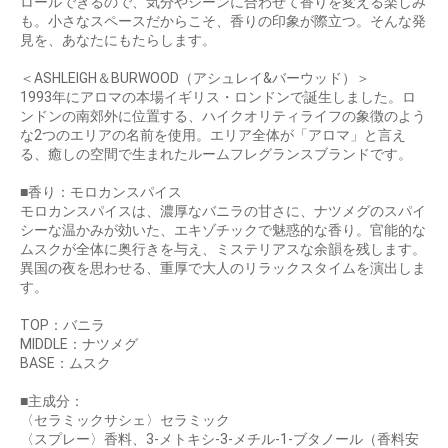
ロールできるので、気分やシーンに合わせて香りを変える楽しみ
も。小さなスペースだからこそ、香りの印象が際立つ。そんな発
見を、あなたにもたらします。
＜ASHLEIGH＆BURWOOD（アシュレイ&バーウッド）＞
1993年にアロマの本場イギリス・ロンドンで誕生しました。ロ
ンドンの南郊外に位置する、ハイクオリティライフの象徴のよう
な2つのエリアの名前を使用。エリア全体が「アロマ」と言え
る、癒しの空間で生まれたルームフレグランスブランドです。
■香り：モロカンスパイス
モロカンスパイスは、濃厚なバニラの甘さに、ナツメグのスパイ
シーな温かみが効いた、エキゾチックで魅惑的な香り。官能的な
ムスクが全体に奥行きを与え、ミステリアスな余韻を残します。
異国の夜を思わせる、重厚で大人のリラックスタイムを演出しま
す。
TOP：バニラ
MIDDLE：ナツメグ
BASE：ムスク
■主成分：
〈セラミックサシェ〉セラミック
〈スプレー〉香料、3-メトキシ-3-メチル-1-ブタノール（香料安