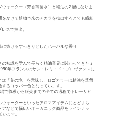
ブウォーター（芳香蒸留水）と精油の2 層になりま
間をかけて植物本来のチカラを抽出するとても繊細
プレスで抽出。
鼻に抜けるすっきりとしたハーバルな香り
その知識を学んで長らく精油業界に関わってきたミ
990年フランスのサン・レミ・ド・プロヴァンスに
e」とは「花の塊」を意味し、ロゴカラーは精油を蒸留
徴するコッパー色となっています。
した工場で収穫から販売までの全ての過程でトレーサビ
ルウォーターといったアロマアイテムにとどまら
ケアなどで幅広いオーガニック商品をラインナッ
ています。