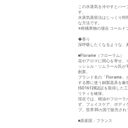
この水蒸気を冷やすとハー
す。
水蒸気蒸留法はじっくり時
な方法です。
※柑橘果物の場合 コールド
◆香り
深呼吸したくなるような、
■Florame（フローラム）
花やアロマに関心を寄せ、
ッシェル・ソムラール氏が1
創業。
ブランド名の「Floram
する際に使う銅製器具を象
ISO16128認証を取得
リティを確保。
現在では、精油やフローラ
ず、フェイスケア、ボディ
プ。世界35カ国で販売され
■原産国：フランス