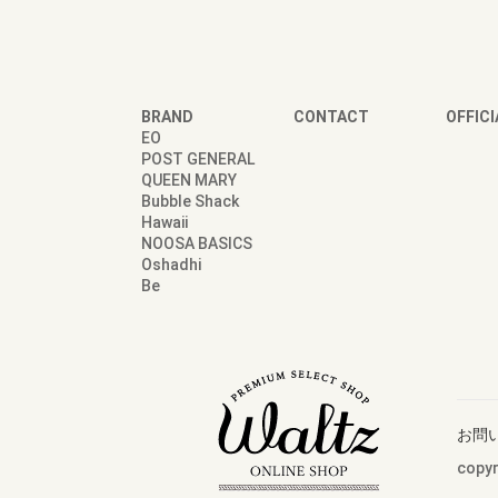
BRAND
CONTACT
OFFICI
EO
POST GENERAL
QUEEN MARY
Bubble Shack
Hawaii
NOOSA BASICS
Oshadhi
Be
お問
copyr