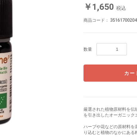
￥1,650
税込
商品コード：
35161700204
数量
カー
厳選された植物原材料を伝
を引き出したオーガニック
ハーブや花などの原材料を
り込むと植物のなかにある