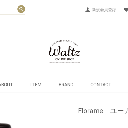
新規会員登録
ABOUT
ITEM
BRAND
CONTACT
ヘルス＆ウェルネス
パーソナルケア
フード
ライフスタイル
オリジナルグッズ
セット
EO
POST GENERAL
QUEEN MARY
Bubble Shack Hawaii
ViBERi
NOOSA BASICS
Oshadhi
Be
インナーケア
その他
スキンケア
ボディ＆ヘアケア
オーラルケア
デリケートケア
デオドラント
メ イ ク
そ の 他
はちみつ
お 菓 子
そ の 他
チョコレート
ファッション
フレグランス
雑 貨
そ の 他
ホームケア
スキンケアセット
ヘルスケアセット
Florame ユー