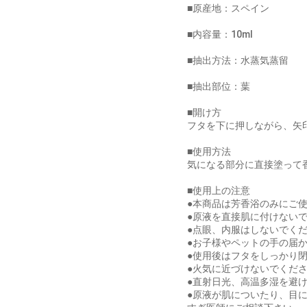
■原産地：スペイン
■内容量：10ml
■抽出方法：水蒸気蒸留
■抽出部位：葉
■開け方
フタを下に押しながら、矢
■使用方法
気になる部分に直接塗って
■使用上の注意
●本商品は芳香浴のみにご
お買い物を続ける
カートへ進む
●原液を直接肌に付けない
●点眼、内服はしないでく
●お子様やペットの手の届
●使用後はフタをしっかり
●火気に近づけないでくだ
●直射日光、高温多湿を避
●原液が肌についたり、目