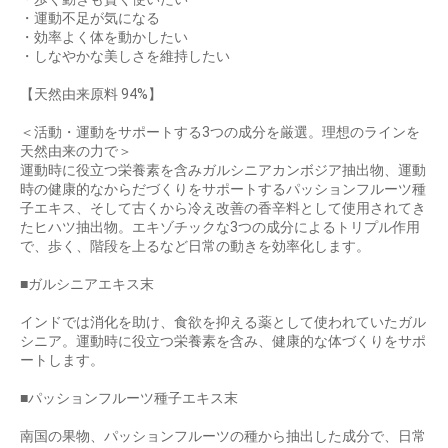
・運動不足が気になる
・効率よく体を動かしたい
・しなやかな美しさを維持したい
【天然由来原料 94%】
＜活動・運動をサポートする3つの成分を厳選。理想のラインを
天然由来の力で＞
運動時に役立つ栄養素を含みガルシニアカンボジア抽出物、運動
時の健康的なからだづくりをサポートするパッションフルーツ種
子エキス、そして古くから冷え改善の香辛料として使用されてき
たヒハツ抽出物。エキゾチックな3つの成分によるトリプル作用
で、歩く、階段を上るなど日常の動きを効率化します。
■ガルシニアエキス末
インドでは消化を助け、食欲を抑える薬として使われていたガル
シニア。運動時に役立つ栄養素を含み、健康的な体づくりをサポ
ートします。
■パッションフルーツ種子エキス末
南国の果物、パッションフルーツの種から抽出した成分で、日常