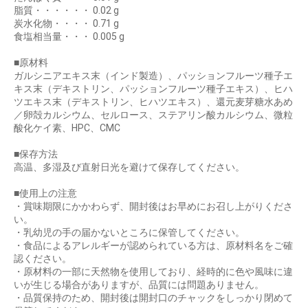
脂質・・・・・・ 0.02 g
炭水化物・・・・ 0.71 g
食塩相当量・・・ 0.005 g
■原材料
ガルシニアエキス末（インド製造）、パッションフルーツ種子エ
キス末（デキストリン、パッションフルーツ種子エキス）、ヒハ
ツエキス末（デキストリン、ヒハツエキス）、還元麦芽糖水あめ
／卵殻カルシウム、セルロース、ステアリン酸カルシウム、微粒
酸化ケイ素、HPC、CMC
■保存方法
高温、多湿及び直射日光を避けて保存してください。
■使用上の注意
・賞味期限にかかわらず、開封後はお早めにお召し上がりくださ
い。
・乳幼児の手の届かないところに保管してください。
・食品によるアレルギーが認められている方は、原材料名をご確
認ください。
・原材料の一部に天然物を使用しており、経時的に色や風味に違
いが生じる場合がありますが、品質には問題ありません。
・品質保持のため、開封後は開封口のチャックをしっかり閉めて