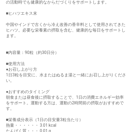
の活動時でも健康的なからだづくりをサポートします。
■ヒハツエキス末
中国やインドで古くから冷え改善の香辛料として使用されてきた
ヒハツ。必要な栄養素の摂取を含む、健康的な毎日をサポートし
ます。
■内容量：90粒（約30日分）
■使用方法
●お召し上がり方
1日3粒を目安に、水またはぬるま湯と一緒にお召し上がりくださ
い。
●おすすめのタイミング
朝食または昼食後に摂取することで、1日の消費エネルギー効率
をサポート。運動する方は、運動の2時間前の摂取がおすすめで
お買い物を続ける
カートへ進む
す。
■栄養成分表示（1日の目安量3粒当たり）
熱量・・・・・・ 3.01 kcal
たんぱく質・・・ 0.01 g