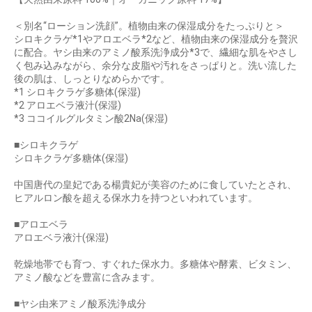
＜別名“ローション洗顔”。植物由来の保湿成分をたっぷりと＞
シロキクラゲ*1やアロエベラ*2など、植物由来の保湿成分を贅沢
に配合。ヤシ由来のアミノ酸系洗浄成分*3で、繊細な肌をやさし
く包み込みながら、余分な皮脂や汚れをさっぱりと。洗い流した
後の肌は、しっとりなめらかです。
*1 シロキクラゲ多糖体(保湿)
*2 アロエベラ液汁(保湿)
*3 ココイルグルタミン酸2Na(保湿)
■シロキクラゲ
シロキクラゲ多糖体(保湿)
中国唐代の皇妃である楊貴妃が美容のために食していたとされ、
ヒアルロン酸を超える保水力を持つといわれています。
■アロエベラ
アロエベラ液汁(保湿)
乾燥地帯でも育つ、すぐれた保水力。多糖体や酵素、ビタミン、
アミノ酸などを豊富に含みます。
■ヤシ由来アミノ酸系洗浄成分