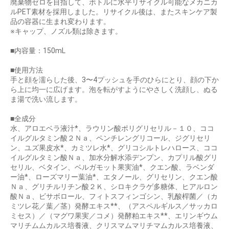
廃棄物ゼロを目指して、ボトルに水平リサイクル可能なメカニカ
ルPET素材を採用しました。リサイクル後は、またスキンケア製
品の容器に生まれ変わります。
※キャップ、ノズル類は除きます。
■内容量：150mL
■使用方法
手と顔を濡らした後、3〜4プッシュを手のひらにとり、顔の下か
ら上に均一に広げます。泡を転がすようにやさしく洗顔し、ぬる
ま湯で洗い流します。
■全成分
水、アロエベラ液汁*、ラウリン酸ポリグリセリル－１０、ココ
イルグルタミン酸２Ｎａ、ペンチレングリコール、ジグリセリ
ン、ユズ果皮水*、カミツレ水*、グリコシルトレハロース、ココ
イルグルタミン酸Ｎａ、加水分解水添デンプン、カプリル酸グリ
セリル、ベタイン、ベルガモット果実油*、クエン酸、ラベンダ
ー油*、ローズマリー葉油*、エタノール、グリセリン、クエン酸
Ｎａ、グリチルリチン酸２Ｋ、シロキクラゲ多糖体、ヒアルロン
酸Ｎａ、ビサボロール、フィトスフィンゴシン、乳酸桿菌／（カ
ミツレ花／葉／茎）発酵エキス**、（アスペルギルス／サッカロ
ミセス）／（マグワ果実／コメ）発酵粕エキス**、エリンギウム
マリチムムカルス培養液、クリスマムマリチマムカルス培養液、