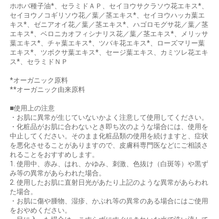
ホホバ種子油*、セラミドＡＰ、セイヨウサクラソウ花エキス*、
セイヨウノコギリソウ花／葉／茎エキス*、セイヨウハッカ葉エ
キス*、ゼニアオイ花／葉／茎エキス*、ハゴロモグサ花／葉／茎
エキス*、ベロニカオフィシナリス花／葉／茎エキス*、メリッサ
葉エキス*、チャ葉エキス*、ツバキ花エキス*、ローズマリー葉
エキス*、ツボクサ葉エキス*、セージ葉エキス、カミツレ花エキ
ス*、セラミドＮＰ
*オーガニック原料
**オーガニック由来原料
■使用上の注意
・お肌に異常が生じていないかよく注意して使用してください。
・化粧品がお肌に合わないとき即ち次のような場合には、使用を
中止してください。そのまま化粧品類の使用を続けますと、症状
を悪化させることがありますので、皮膚科専門医などにご相談さ
れることをおすすめします。
1. 使用中、赤み、はれ、かゆみ、刺激、色抜け（白斑等）や黒ず
み等の異常があらわれた場合。
2. 使用したお肌に直射日光があたり上記のような異常があらわれ
た場合。
・お肌に傷や腫物、湿疹、かぶれ等の異常のある場合にはご使用
をおやめください。