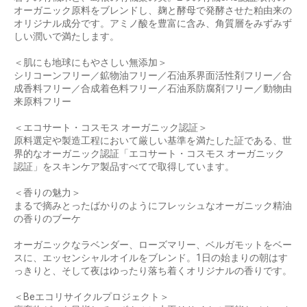
オーガニック原料をブレンドし、麹と酵母で発酵させた粕由来の
オリジナル成分です。アミノ酸を豊富に含み、角質層をみずみず
しい潤いで満たします。
＜肌にも地球にもやさしい無添加＞
シリコーンフリー／鉱物油フリー／石油系界面活性剤フリー／合
成香料フリー／合成着色料フリー／石油系防腐剤フリー／動物由
来原料フリー
＜エコサート・コスモス オーガニック認証＞
原料選定や製造工程において厳しい基準を満たした証である、世
界的なオーガニック認証「エコサート・コスモス オーガニック
認証」をスキンケア製品すべてで取得しています。
＜香りの魅力＞
まるで摘みとったばかりのようにフレッシュなオーガニック精油
の香りのブーケ
オーガニックなラベンダー、ローズマリー、ベルガモットをベー
スに、エッセンシャルオイルをブレンド。1日の始まりの朝はす
お買い物を続ける
カートへ進む
っきりと、そして夜はゆったり落ち着くオリジナルの香りです。
＜Beエコリサイクルプロジェクト＞