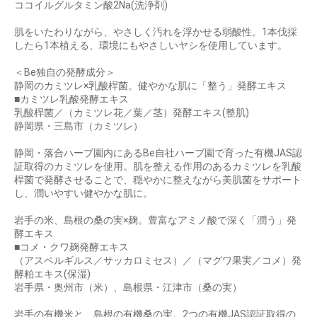
ココイルグルタミン酸2Na(洗浄剤)
肌をいたわりながら、やさしく汚れを浮かせる弱酸性。1本伐採
したら1本植える、環境にもやさしいヤシを使用しています。
＜Be独自の発酵成分＞
静岡のカミツレ×乳酸桿菌。健やかな肌に「整う」発酵エキス
■カミツレ乳酸発酵エキス
乳酸桿菌／（カミツレ花／葉／茎）発酵エキス(整肌)
静岡県・三島市（カミツレ）
静岡・落合ハーブ園内にあるBe自社ハーブ園で育った有機JAS認
証取得のカミツレを使用。肌を整える作用のあるカミツレを乳酸
桿菌で発酵させることで、穏やかに整えながら美肌菌をサポート
し、潤いやすい健やかな肌に。
岩手の米、島根の桑の実×麹。豊富なアミノ酸で深く「潤う」発
酵エキス
■コメ・クワ麹発酵エキス
（アスペルギルス／サッカロミセス）／（マグワ果実／コメ）発
酵粕エキス(保湿)
岩手県・奥州市（米）、島根県・江津市（桑の実）
岩手の有機米と、島根の有機桑の実。2つの有機JAS認証取得の