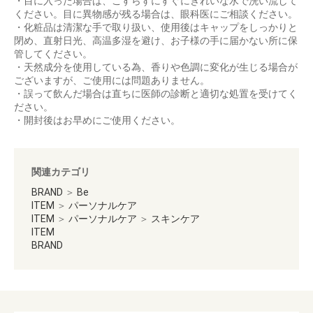
・目に入った場合は、こすらずにすぐにきれいな水で洗い流して
ください。目に異物感が残る場合は、眼科医にご相談ください。
・化粧品は清潔な手で取り扱い、使用後はキャップをしっかりと
閉め、直射日光、高温多湿を避け、お子様の手に届かない所に保
管してください。
・天然成分を使用している為、香りや色調に変化が生じる場合が
ございますが、ご使用には問題ありません。
・誤って飲んだ場合は直ちに医師の診断と適切な処置を受けてく
ださい。
・開封後はお早めにご使用ください。
関連カテゴリ
BRAND
＞
Be
ITEM
＞
パーソナルケア
ITEM
＞
パーソナルケア
＞
スキンケア
ITEM
BRAND