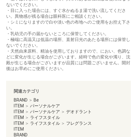
ないでください。
・目に入った場合には、すぐ水かぬるま湯で洗い流してくださ
い。異物感が残る場合は眼科医にご相談ください。
・シミになりますので白や淡い色の布地へのご使用をお控え下さ
い。
・乳幼児の手の届かないところに保管してください。
・極端に高温又は低温の場所、直射日光のあたる場所には保管し
ないでください。
・天然由来原料、精油を使用しておりますので、におい、色調な
どに変化が生じる場合がございます。経時で色の変化や濁り、沈
殿が生じる場合がございますが品質には問題ございません。開封
後はお早めにご使用ください。
関連カテゴリ
BRAND
＞
Be
ITEM
＞
パーソナルケア
ITEM
＞
パーソナルケア
＞
デオドラント
ITEM
＞
ライフスタイル
ITEM
＞
ライフスタイル
＞
フレグランス
ITEM
BRAND