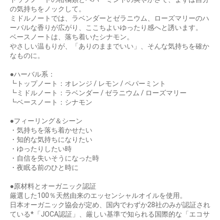
の気持ちをノックして。
ミドルノートでは、ラベンダーとゼラニウム、ローズマリーのハ
ーバルな香りが広がり、ここちよいゆったり感へと誘います。
ベースノートは、落ち着いたシナモン。
やさしい温もりが、「ありのままでいい」、そんな気持ちを確か
なものに。
●ハーバル系：
┗トップノート：オレンジ / レモン / ペパーミント
┗ミドルノート：ラベンダー / ゼラニウム / ローズマリー
┗ベースノート：シナモン
●フィーリング＆シーン
・気持ちを落ち着かせたい
・知的な気持ちになりたい
・ゆったりしたい時
・自信を失いそうになった時
・夜眠る前のひと時に
●原材料とオーガニック認証
厳選した100％天然由来のエッセンシャルオイルを使用。
日本オーガニック協会が定め、国内でわずか28社のみが認証され
ている*「JOCA認証」、厳しい基準で知られる国際的な「エコサ