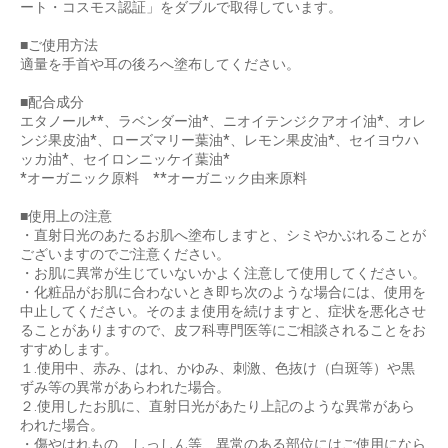
ート・コスモス認証」をダブルで取得しています。
■ご使用方法
適量を手首や耳の後ろへ塗布してください。
■配合成分
エタノール**、ラベンダー油*、ニオイテンジクアオイ油*、オレ
ンジ果皮油*、ローズマリー葉油*、レモン果皮油*、セイヨウハ
ッカ油*、セイロンニッケイ葉油*
*オーガニック原料 **オーガニック由来原料
お買い物を続ける
カートへ進む
■使用上の注意
・直射日光のあたるお肌へ塗布しますと、シミやかぶれることが
ございますのでご注意ください。
・お肌に異常が生じていないかよく注意して使用してください。
・化粧品がお肌に合わないとき即ち次のような場合には、使用を
中止してください。そのまま使用を続けますと、症状を悪化させ
ることがありますので、皮フ科専門医等にご相談されることをお
すすめします。
１.使用中、赤み、はれ、かゆみ、刺激、色抜け（白斑等）や黒
ずみ等の異常があらわれた場合。
２.使用したお肌に、直射日光があたり上記のような異常があら
われた場合。
・傷やはれもの、しっしん等、異常のある部位にはご使用になら